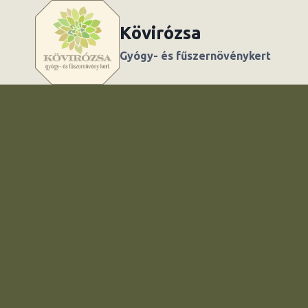
Skip
to
Kövirózsa
content
Gyógy- és fűszernövénykert