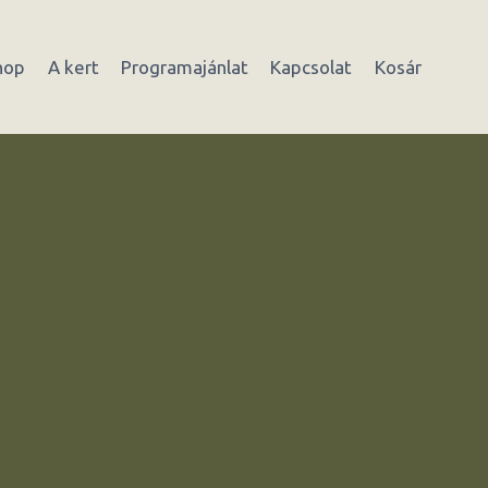
hop
A kert
Programajánlat
Kapcsolat
Kosár