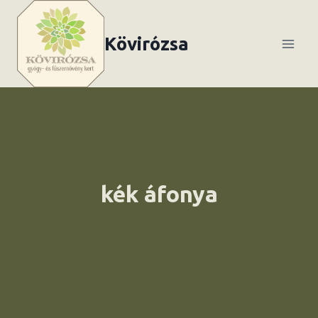
Skip
to
Kövirózsa
content
kék áfonya