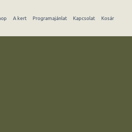
hop
A kert
Programajánlat
Kapcsolat
Kosár