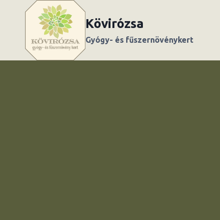
Skip
to
Kövirózsa
content
Gyógy- és fűszernövénykert