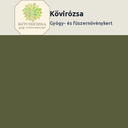
Skip
to
Kövirózsa
content
Gyógy- és fűszernövénykert