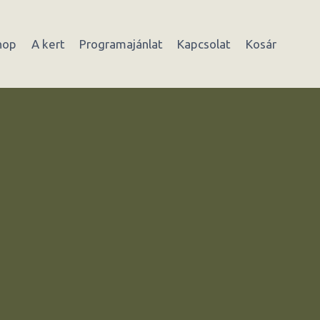
hop
A kert
Programajánlat
Kapcsolat
Kosár